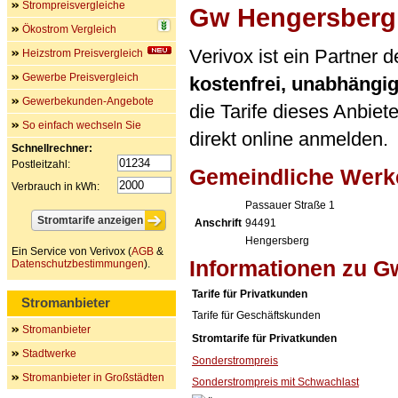
Strompreisvergleiche
Gw Hengersberg
Ökostrom Vergleich
Verivox ist ein Partner
Heizstrom Preisvergleich
Gewerbe Preisvergleich
kostenfrei, unabhängi
Gewerbekunden-Angebote
die Tarife dieses Anbiet
So einfach wechseln Sie
direkt online anmelden.
Schnellrechner:
Postleitzahl:
Gemeindliche Werk
Verbrauch in kWh:
Passauer Straße 1
Anschrift
94491
Hengersberg
Ein Service von Verivox (
AGB
&
Informationen zu 
Datenschutzbestimmungen
).
Tarife für Privatkunden
Stromanbieter
Tarife für Geschäftskunden
Stromanbieter
Stromtarife für Privatkunden
Stadtwerke
Sonderstrompreis
Stromanbieter in Großstädten
Sonderstrompreis mit Schwachlast