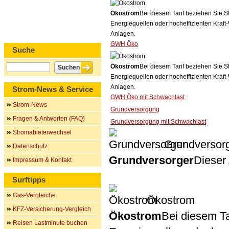
Ökostrom
Bei diesem Tarif beziehen Sie S
Energiequellen oder hocheffizienten Kraf
Anlagen.
GWH Öko
Suche
Ökostrom
Bei diesem Tarif beziehen Sie S
Energiequellen oder hocheffizienten Kraf
Anlagen.
Strom-News & Service
GWH Öko mit Schwachlast
Strom-News
Grundversorgung
Fragen & Antworten (FAQ)
Grundversorgung mit Schwachlast
Stromabieterwechsel
Grundversor
Datenschutz
Grundversorger
Dieser 
Impressum & Kontakt
Surftipps
Gas-Vergleiche
Ökostrom
KFZ-Versicherung-Vergleich
Ökostrom
Bei diesem Ta
Reisen Lastminute buchen