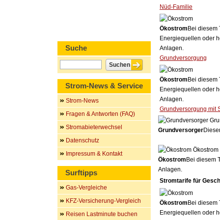
Nüd-Familie
Ökostrom
Bei diesem 
Energiequellen oder h
Suche
Anlagen.
Grundversorgung
Ökostrom
Bei diesem 
Strom-News & Service
Energiequellen oder h
Anlagen.
Strom-News
Grundversorgung mit 
Fragen & Antworten (FAQ)
Gru
Stromabieterwechsel
Grundversorger
Dieser
Datenschutz
Ökostrom
Impressum & Kontakt
Ökostrom
Bei diesem T
Anlagen.
Surftipps
Stromtarife für Gesc
Gas-Vergleiche
KFZ-Versicherung-Vergleich
Ökostrom
Bei diesem 
Energiequellen oder h
Reisen Lastminute buchen