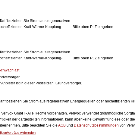
Tarif beziehen Sie Strom aus regenerativen
ocheffizienten Kraft-Wärme-Kopplung-
Bitte oben PLZ eingeben.
Tarif beziehen Sie Strom aus regenerativen
ocheffizienten Kraft-Wärme-Kopplung-
Bitte oben PLZ eingeben.
Schwachlast
ndversorger
 Anbieter ist in dieser Postleitzahl Grundversorger.
arif beziehen Sie Strom aus regenerativen Energiequellen oder hocheffizienten 
Verivox GmbH - Alle Rechte vorbehalten. Verivox verwendet größtmögliche Sorgfalt 
htigkeit der dargestellten Informationen, kann aber keine Gewähr für diese oder die
 übernehmen. Bitte beachten Sie die
AGB
und
Datenschutzbestimmungen
von Veriv
digen
Verträge widerrufen