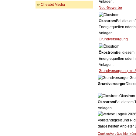
Anlagen.
Cheabit Media
Nüd-Gewerbe
Ökostrom
Bei diesem 
Energiequellen oder h
Anlagen.
Grundversorgung
Ökostrom
Bei diesem 
Energiequellen oder h
Anlagen.
Grundversorgung mit 
Gru
Grundversorger
Dieser
Ökostrom
Ökostrom
Bei diesem T
Anlagen.
© 2026 
Vollständigkeit und Ric
dargestellten Anbieter
Cookies
Verträge hier kün