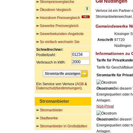
Gw Nüdlingen
Strompreisvergleiche
Ökostrom Vergleich
Verivox ist ein Partne
Stromanbieterwechsel. 
Heizstrom Preisvergleich
Gewerbe Preisvergleich
Gemeindewerke N
Gewerbekunden-Angebote
Kissinger St
Anschrift
97720
So einfach wechseln Sie
Nüdlingen
Schnellrechner:
Informationen zu
Postleitzahl:
Tarife für Privatkund
Verbrauch in kWh:
Tarife für Geschäftsku
Stromtarife für Priva
Ein Service von Verivox (
AGB
&
Datenschutzbestimmungen
).
Ökostrom
Bei diesem 
Energiequellen oder h
Anlagen.
Stromanbieter
Nüd-Privat
Stromanbieter
Stadtwerke
Ökostrom
Bei diesem 
Energiequellen oder h
Stromanbieter in Großstädten
Anlagen.