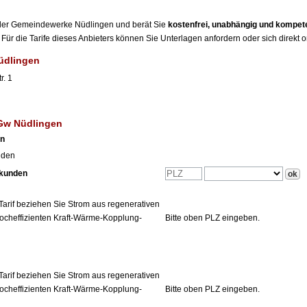
r der Gemeindewerke Nüdlingen und berät Sie
kostenfrei, unabhängig und kompet
Für die Tarife dieses Anbieters können Sie Unterlagen anfordern oder sich direkt 
üdlingen
r. 1
 Gw Nüdlingen
en
nden
tkunden
Tarif beziehen Sie Strom aus regenerativen
ocheffizienten Kraft-Wärme-Kopplung-
Bitte oben PLZ eingeben.
Tarif beziehen Sie Strom aus regenerativen
ocheffizienten Kraft-Wärme-Kopplung-
Bitte oben PLZ eingeben.