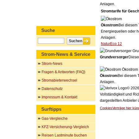
Anlagen.
Stromtarife für Gesc
Ökostrom
Bei diesem 
Suche
Energiequellen oder h
Anlagen.
NaturEco 12
Gru
Strom-News & Service
Grundversorger
Dieser
Strom-News
Ökostrom
Fragen & Antworten (FAQ)
Ökostrom
Bei diesem T
Stromabieterwechsel
Anlagen.
© 2026 
Datenschutz
Vollständigkeit und Ric
Impressum & Kontakt
dargestellten Anbieter
Cookies
Verträge hier kün
Surftipps
Gas-Vergleiche
KFZ-Versicherung-Vergleich
Reisen Lastminute buchen