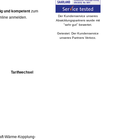
gig und kompetent
zum
Der Kundenservice unseres
online anmelden.
Abwicklungspartners wurde mit
"sehr gut" bewertet.
Getestet: Der Kundenservice
unseres Partners Verivox.
Tarifwechsel
Kraft-Wärme-Kopplung-