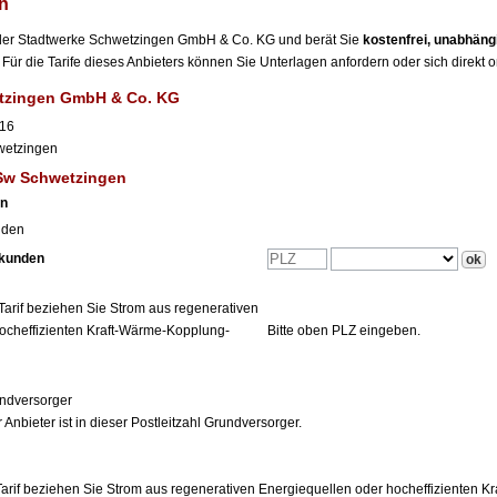
n
er der Stadtwerke Schwetzingen GmbH & Co. KG und berät Sie
kostenfrei, unabhän
Für die Tarife dieses Anbieters können Sie Unterlagen anfordern oder sich direkt 
tzingen GmbH & Co. KG
 16
wetzingen
 Sw Schwetzingen
en
nden
tkunden
Tarif beziehen Sie Strom aus regenerativen
ocheffizienten Kraft-Wärme-Kopplung-
Bitte oben PLZ eingeben.
ndversorger
 Anbieter ist in dieser Postleitzahl Grundversorger.
arif beziehen Sie Strom aus regenerativen Energiequellen oder hocheffizienten 