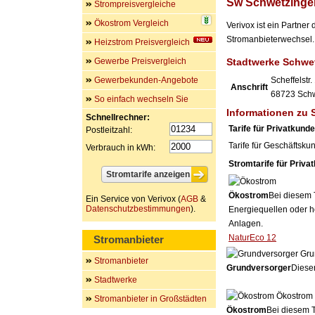
Sw Schwetzinge
Strompreisvergleiche
Ökostrom Vergleich
Verivox ist ein Partn
Stromanbieterwechsel. 
Heizstrom Preisvergleich
Gewerbe Preisvergleich
Stadtwerke Schwe
Gewerbekunden-Angebote
Scheffelstr.
Anschrift
68723
Sch
So einfach wechseln Sie
Informationen zu
Schnellrechner:
Tarife für Privatkund
Postleitzahl:
Tarife für Geschäftsku
Verbrauch in kWh:
Stromtarife für Priva
Ökostrom
Bei diesem 
Ein Service von Verivox (
AGB
&
Datenschutzbestimmungen
).
Energiequellen oder h
Anlagen.
NaturEco 12
Stromanbieter
Gru
Stromanbieter
Grundversorger
Dieser
Stadtwerke
Ökostrom
Stromanbieter in Großstädten
Ökostrom
Bei diesem T