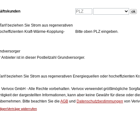
häftskunden
Tarif beziehen Sie Strom aus regenerativen
ocheffizienten Kraft-Wärme-Kopplung-
Bitte oben PLZ eingeben.
ndversorger
 Anbieter ist in dieser Postleitzahl Grundversorger.
arif beziehen Sie Strom aus regenerativen Energiequellen oder hocheffizienten 
Verivox GmbH - Alle Rechte vorbehalten. Verivox verwendet größtmögliche Sorgfalt 
htigkeit der dargestellten Informationen, kann aber keine Gewähr für diese oder die
 übernehmen. Bitte beachten Sie die
AGB
und
Datenschutzbestimmungen
von Veriv
digen
Verträge widerrufen