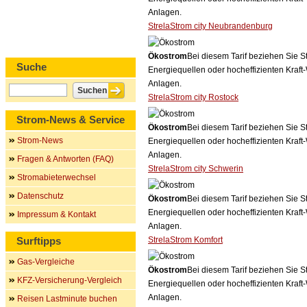
Anlagen.
StrelaStrom city Neubrandenburg
Ökostrom
Bei diesem Tarif beziehen Sie S
Suche
Energiequellen oder hocheffizienten Kraf
Anlagen.
StrelaStrom city Rostock
Strom-News & Service
Ökostrom
Bei diesem Tarif beziehen Sie S
Strom-News
Energiequellen oder hocheffizienten Kraf
Anlagen.
Fragen & Antworten (FAQ)
StrelaStrom city Schwerin
Stromabieterwechsel
Datenschutz
Ökostrom
Bei diesem Tarif beziehen Sie S
Energiequellen oder hocheffizienten Kraf
Impressum & Kontakt
Anlagen.
Surftipps
StrelaStrom Komfort
Gas-Vergleiche
Ökostrom
Bei diesem Tarif beziehen Sie S
KFZ-Versicherung-Vergleich
Energiequellen oder hocheffizienten Kraf
Anlagen.
Reisen Lastminute buchen