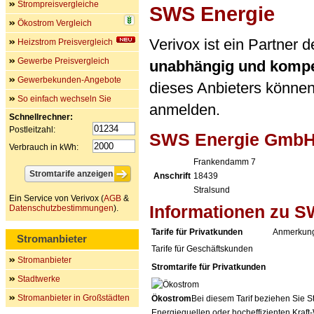
Strompreisvergleiche
SWS Energie
Ökostrom Vergleich
Verivox ist ein Partne
Heizstrom Preisvergleich
Gewerbe Preisvergleich
unabhängig und kompe
Gewerbekunden-Angebote
dieses Anbieters können 
So einfach wechseln Sie
anmelden.
Schnellrechner:
Postleitzahl:
SWS Energie Gmb
Verbrauch in kWh:
Frankendamm 7
Anschrift
18439
Stralsund
Ein Service von Verivox (
AGB
&
Informationen zu S
Datenschutzbestimmungen
).
Tarife für Privatkunden
Anmerkung
Stromanbieter
Tarife für Geschäftskunden
Stromanbieter
Stromtarife für Privatkunden
Stadtwerke
Stromanbieter in Großstädten
Ökostrom
Bei diesem Tarif beziehen Sie S
Energiequellen oder hocheffizienten Kraf