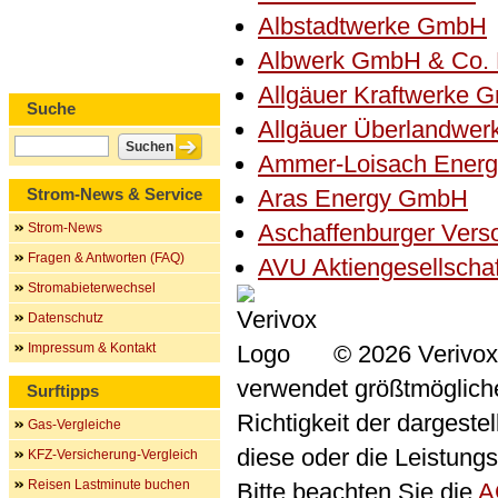
Albstadtwerke GmbH
Albwerk GmbH & Co.
Allgäuer Kraftwerke 
Suche
Allgäuer Überlandwe
Ammer-Loisach Ener
Strom-News & Service
Aras Energy GmbH
Aschaffenburger Ver
Strom-News
Fragen & Antworten (FAQ)
AVU Aktiengesellscha
Stromabieterwechsel
Datenschutz
Impressum & Kontakt
© 2026 Verivox
verwendet größtmögliche 
Surftipps
Richtigkeit der dargeste
Gas-Vergleiche
diese oder die Leistungs
KFZ-Versicherung-Vergleich
Reisen Lastminute buchen
Bitte beachten Sie die
A