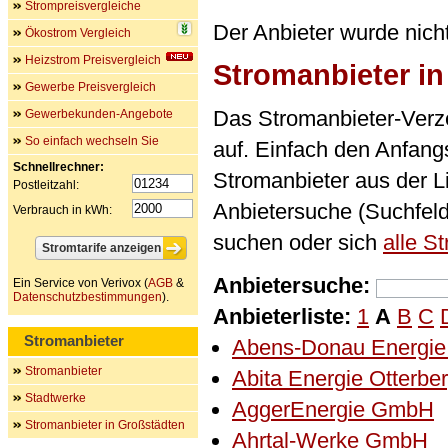
Strompreisvergleiche
Der Anbieter wurde nich
Ökostrom Vergleich
Heizstrom Preisvergleich
Stromanbieter i
Gewerbe Preisvergleich
Das Stromanbieter-Verze
Gewerbekunden-Angebote
So einfach wechseln Sie
auf. Einfach den Anfan
Schnellrechner:
Stromanbieter aus der L
Postleitzahl:
Anbietersuche (Suchfel
Verbrauch in kWh:
suchen oder sich
alle S
Anbietersuche:
Ein Service von Verivox (
AGB
&
Datenschutzbestimmungen
).
Anbieterliste:
1
A
B
C
Stromanbieter
Abens-Donau Energi
Stromanbieter
Abita Energie Otterb
Stadtwerke
AggerEnergie GmbH
Stromanbieter in Großstädten
Ahrtal-Werke GmbH