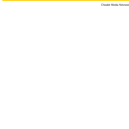
Cheabit Media Netzwe