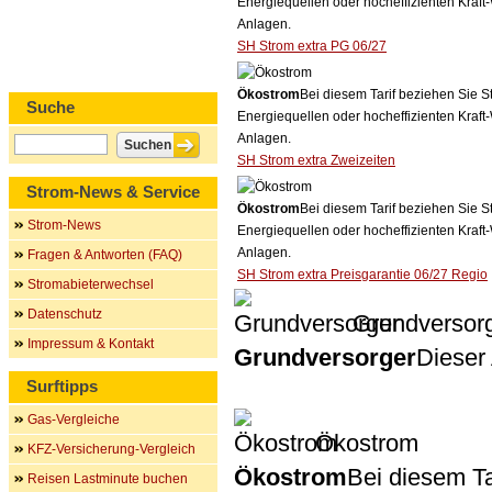
Energiequellen oder hocheffizienten Kraf
Anlagen.
SH Strom extra PG 06/27
Ökostrom
Bei diesem Tarif beziehen Sie S
Suche
Energiequellen oder hocheffizienten Kraf
Anlagen.
SH Strom extra Zweizeiten
Strom-News & Service
Ökostrom
Bei diesem Tarif beziehen Sie S
Strom-News
Energiequellen oder hocheffizienten Kraf
Anlagen.
Fragen & Antworten (FAQ)
SH Strom extra Preisgarantie 06/27 Regio
Stromabieterwechsel
Datenschutz
Grundversor
Impressum & Kontakt
Grundversorger
Dieser 
Surftipps
Gas-Vergleiche
Ökostrom
KFZ-Versicherung-Vergleich
Ökostrom
Bei diesem Ta
Reisen Lastminute buchen