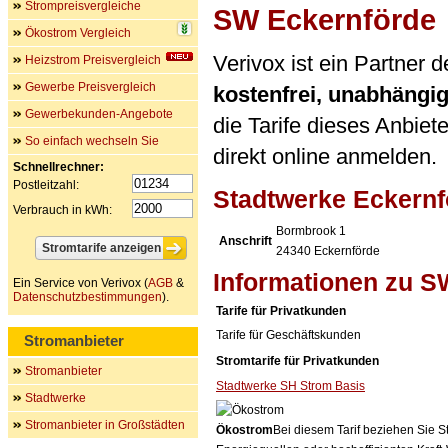
Strompreisvergleiche
SW Eckernförde
Ökostrom Vergleich
Verivox ist ein Partner
Heizstrom Preisvergleich
Gewerbe Preisvergleich
kostenfrei, unabhängi
Gewerbekunden-Angebote
die Tarife dieses Anbiet
So einfach wechseln Sie
direkt online anmelden.
Schnellrechner:
Postleitzahl:
Stadtwerke Eckern
Verbrauch in kWh:
Bormbrook 1
Anschrift
24340
Eckernförde
Informationen zu S
Ein Service von Verivox (
AGB
&
Datenschutzbestimmungen
).
Tarife für Privatkunden
Tarife für Geschäftskunden
Stromanbieter
Stromtarife für Privatkunden
Stromanbieter
Stadtwerke SH Strom Basis
Stadtwerke
Stromanbieter in Großstädten
Ökostrom
Bei diesem Tarif beziehen Sie S