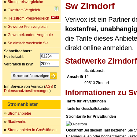
Strompreisvergleiche
Sw Zirndorf
Ökostrom Vergleich
Verivox ist ein Partner
Heizstrom Preisvergleich
Gewerbe Preisvergleich
kostenfrei, unabhängi
Gewerbekunden-Angebote
die Tarife dieses Anbiet
So einfach wechseln Sie
direkt online anmelden.
Schnellrechner:
Postleitzahl:
Stadtwerke Zirndo
Verbrauch in kWh:
Schützenstr.
Anschrift
12
90513
Zirndorf
Ein Service von Verivox (
AGB
&
Informationen zu Sw
Datenschutzbestimmungen
).
Tarife für Privatkunden
Stromanbieter
Tarife für Geschäftskunden
Stromanbieter
Stromtarife für Privatkunden
Stadtwerke
Stromanbieter in Großstädten
Ökostrom
Bei diesem Tarif beziehen Sie S
Energiequellen oder hocheffizienten Kraf