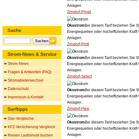
Anlagen.
Zirndorf-Privat
Ökostrom
Bei diesem Tarif beziehen Sie S
Suche
Energiequellen oder hocheffizienten Kraf
Anlagen.
Zirndorf-Profi
Strom-News & Service
Ökostrom
Bei diesem Tarif beziehen Sie S
Strom-News
Energiequellen oder hocheffizienten Kraf
Anlagen.
Fragen & Antworten (FAQ)
Zirndorf-Select
Stromabieterwechsel
Datenschutz
Ökostrom
Bei diesem Tarif beziehen Sie S
Energiequellen oder hocheffizienten Kraf
Impressum & Kontakt
Anlagen.
Surftipps
Zirndorf-Flexi
Gas-Vergleiche
Ökostrom
Bei diesem Tarif beziehen Sie S
KFZ-Versicherung-Vergleich
Energiequellen oder hocheffizienten Kraf
Anlagen.
Reisen Lastminute buchen