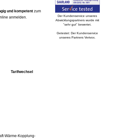
ngig und kompetent
zum
Der Kundenservice unseres
online anmelden.
Abwicklungspartners wurde mit
"sehr gut" bewertet.
Getestet: Der Kundenservice
unseres Partners Verivox.
Tarifwechsel
Kraft-Wärme-Kopplung-