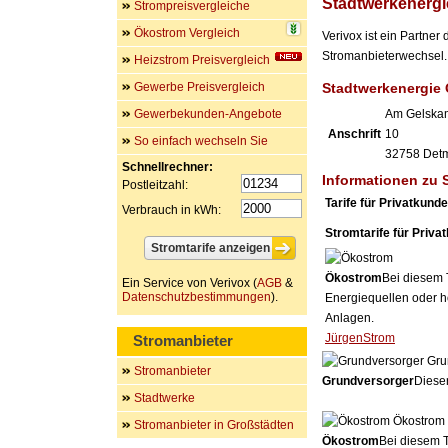
Stadtwerkenergi
Strompreisvergleiche
Ökostrom Vergleich
Verivox ist ein Partne
Stromanbieterwechsel. 
Heizstrom Preisvergleich
Gewerbe Preisvergleich
Stadtwerkenergie
Gewerbekunden-Angebote
Am Gelska
Anschrift
10
So einfach wechseln Sie
32758
Det
Schnellrechner:
Informationen zu 
Postleitzahl:
Tarife für Privatkund
Verbrauch in kWh:
Stromtarife für Priva
Ökostrom
Bei diesem 
Ein Service von Verivox (
AGB
&
Datenschutzbestimmungen
).
Energiequellen oder h
Anlagen.
JürgenStrom
Stromanbieter
Gru
Stromanbieter
Grundversorger
Dieser
Stadtwerke
Ökostrom
Stromanbieter in Großstädten
Ökostrom
Bei diesem T