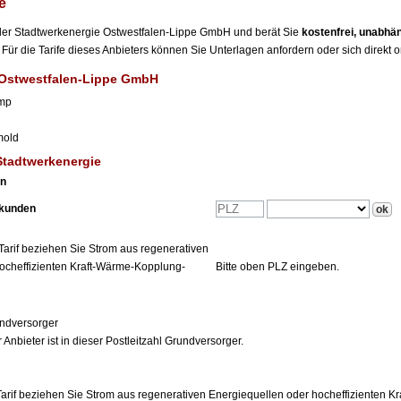
e
r der Stadtwerkenergie Ostwestfalen-Lippe GmbH und berät Sie
kostenfrei, unabhä
Für die Tarife dieses Anbieters können Sie Unterlagen anfordern oder sich direkt 
 Ostwestfalen-Lippe GmbH
mp
mold
Stadtwerkenergie
en
tkunden
Tarif beziehen Sie Strom aus regenerativen
ocheffizienten Kraft-Wärme-Kopplung-
Bitte oben PLZ eingeben.
ndversorger
 Anbieter ist in dieser Postleitzahl Grundversorger.
arif beziehen Sie Strom aus regenerativen Energiequellen oder hocheffizienten 