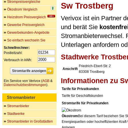
Strompreisvergleiche
Sw Trostberg
Ökostrom Vergleich
Verivox ist ein Partner
Heizstrom Preisvergleich
Gewerbe Preisvergleich
und berät Sie
kostenfre
Gewerbekunden-Angebote
Stromanbieterwechsel. F
So einfach wechseln Sie
Unterlagen anfordern ode
Schnellrechner:
Postleitzahl:
Stadtwerke Trostb
Verbrauch in kWh:
Friedrich-Ebert-Str. 2
Anschrift
83308
Trostberg
Informationen zu S
Ein Service von Verivox (
AGB
&
Datenschutzbestimmungen
).
Tarife für Privatkunden
Tarife für Geschäftskunden
Stromanbieter
Stromtarife für Privatkunden
Stromanbieter
Stadtwerke
Ökostrom
Bei diesem Tarif beziehen Sie S
Stromanbieter in Großstädten
Energiequellen oder hocheffizienten Kraf
Anlagen.