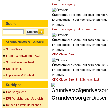
Grundversorgung
Ökostrom
Bei diesem Tarif beziehen Sie S
Energiequellen oder hocheffizienten Kraf
Suche
Anlagen.
Grundversorgung mit Schwachlast
Ökostrom
Bei diesem Tarif beziehen Sie S
Strom-News & Service
Energiequellen oder hocheffizienten Kraf
Strom-News
Anlagen.
ÖKO Clever Strom
Fragen & Antworten (FAQ)
Stromabieterwechsel
Ökostrom
Bei diesem Tarif beziehen Sie S
Datenschutz
Energiequellen oder hocheffizienten Kraf
Anlagen.
Impressum & Kontakt
ÖKO Clever Stromt mit Schwachlast
Surftipps
Grundversor
Gas-Vergleiche
Grundversorger
Dieser 
KFZ-Versicherung-Vergleich
Reisen Lastminute buchen