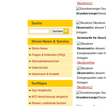
Ökostrom12
Gru
Grundversorger
Dieser
Suche
Ökostrom
Ökostrom
Bei diesem T
Anlagen.
Stromtarife für Gesc
Strom-News & Service
Strom-News
Ökostrom
Bei diesem 
Energiequellen oder h
Fragen & Antworten (FAQ)
Anlagen.
Stromabieterwechsel
ÖkostromFlex
Datenschutz
Ökostrom
Bei diesem 
Impressum & Kontakt
Energiequellen oder h
Anlagen.
Surftipps
Ökostrom12
Gas-Vergleiche
Gru
KFZ-Versicherung-Vergleich
Grundversorger
Dieser
Reisen Lastminute buchen