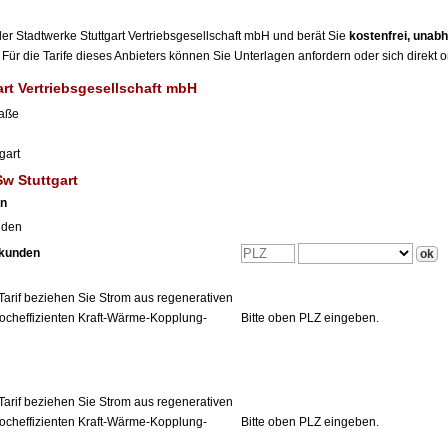
 der Stadtwerke Stuttgart Vertriebsgesellschaft mbH und berät Sie
kostenfrei, unab
Für die Tarife dieses Anbieters können Sie Unterlagen anfordern oder sich direkt 
art Vertriebsgesellschaft mbH
raße
gart
Sw Stuttgart
en
nden
tkunden
Tarif beziehen Sie Strom aus regenerativen
ocheffizienten Kraft-Wärme-Kopplung-
Bitte oben PLZ eingeben.
Tarif beziehen Sie Strom aus regenerativen
ocheffizienten Kraft-Wärme-Kopplung-
Bitte oben PLZ eingeben.