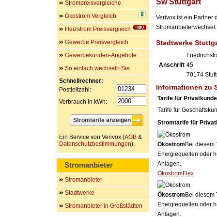
Sw Stuttgart
Strompreisvergleiche
Ökostrom Vergleich
Verivox ist ein Partner
Stromanbieterwechsel. 
Heizstrom Preisvergleich
Gewerbe Preisvergleich
Stadtwerke Stuttg
Gewerbekunden-Angebote
Friedrichst
Anschrift
45
So einfach wechseln Sie
70174
Stutt
Schnellrechner:
Informationen zu 
Postleitzahl:
Tarife für Privatkund
Verbrauch in kWh:
Tarife für Geschäftsku
Stromtarife für Priva
Ein Service von Verivox (
AGB
&
Datenschutzbestimmungen
).
Ökostrom
Bei diesem 
Energiequellen oder h
Anlagen.
Stromanbieter
ÖkostromFlex
Stromanbieter
Stadtwerke
Ökostrom
Bei diesem 
Energiequellen oder h
Stromanbieter in Großstädten
Anlagen.