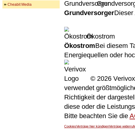
Grundversor
Cheabit Media
Grundversorger
Dieser 
Ökostrom
Ökostrom
Bei diesem Ta
Energiequellen oder ho
© 2026 Verivox
verwendet größtmögliche 
Richtigkeit der dargeste
diese oder die Leistungs
Bitte beachten Sie die
A
Cookies
Verträge hier kündigen
Verträge widerruf