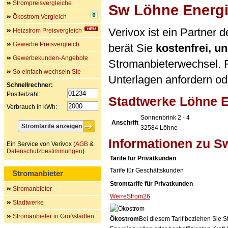
Strompreisvergleiche
Sw Löhne Energ
Ökostrom Vergleich
Verivox ist ein Partne
Heizstrom Preisvergleich
Gewerbe Preisvergleich
berät Sie
kostenfrei, 
Gewerbekunden-Angebote
Stromanbieterwechsel. F
So einfach wechseln Sie
Unterlagen anfordern ode
Schnellrechner:
Postleitzahl:
Stadtwerke Löhne 
Verbrauch in kWh:
Sonnenbrink 2 - 4
Anschrift
32584
Löhne
Informationen zu S
Ein Service von Verivox (
AGB
&
Datenschutzbestimmungen
).
Tarife für Privatkunden
Tarife für Geschäftskunden
Stromanbieter
Stromtarife für Privatkunden
Stromanbieter
WerreStrom26
Stadtwerke
Stromanbieter in Großstädten
Ökostrom
Bei diesem Tarif beziehen Sie S