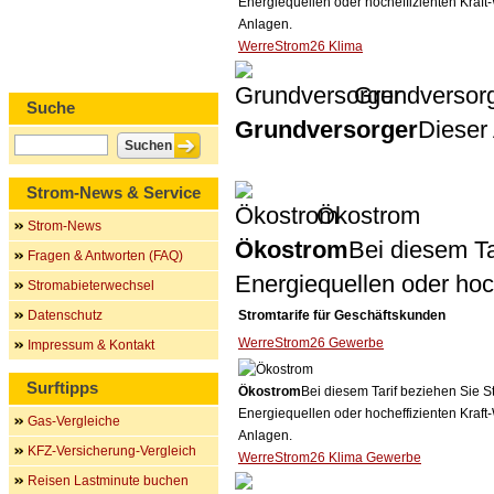
Energiequellen oder hocheffizienten Kraf
Anlagen.
WerreStrom26 Klima
Grundversor
Suche
Grundversorger
Dieser 
Strom-News & Service
Ökostrom
Strom-News
Ökostrom
Bei diesem Ta
Fragen & Antworten (FAQ)
Energiequellen oder ho
Stromabieterwechsel
Datenschutz
Stromtarife für Geschäftskunden
WerreStrom26 Gewerbe
Impressum & Kontakt
Surftipps
Ökostrom
Bei diesem Tarif beziehen Sie S
Energiequellen oder hocheffizienten Kraf
Gas-Vergleiche
Anlagen.
KFZ-Versicherung-Vergleich
WerreStrom26 Klima Gewerbe
Reisen Lastminute buchen