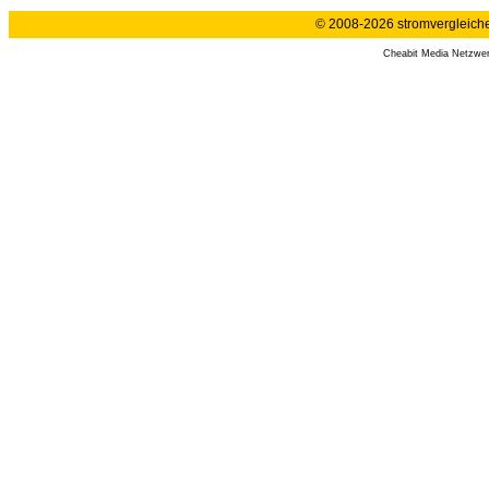
© 2008-2026 stromvergleiche.
Cheabit Media Netzwe