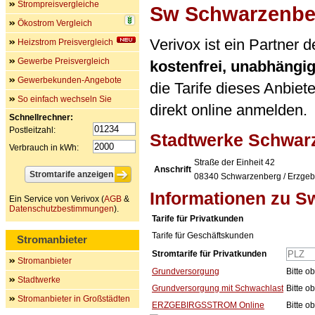
Strompreisvergleiche
Sw Schwarzenbe
Ökostrom Vergleich
Verivox ist ein Partner
Heizstrom Preisvergleich
Gewerbe Preisvergleich
kostenfrei, unabhängi
Gewerbekunden-Angebote
die Tarife dieses Anbiet
So einfach wechseln Sie
direkt online anmelden.
Schnellrechner:
Postleitzahl:
Stadtwerke Schwa
Verbrauch in kWh:
Straße der Einheit 42
Anschrift
08340
Schwarzenberg / Erzgeb
Informationen zu 
Ein Service von Verivox (
AGB
&
Datenschutzbestimmungen
).
Tarife für Privatkunden
Tarife für Geschäftskunden
Stromanbieter
Stromtarife für Privatkunden
Stromanbieter
Grundversorgung
Bitte o
Stadtwerke
Grundversorgung mit Schwachlast
Bitte o
Stromanbieter in Großstädten
ERZGEBIRGSSTROM Online
Bitte o