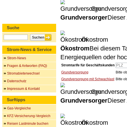
Grundversor
Grundversorger
Dieser 
Suche
Ökostrom
Ökostrom
Bei diesem Ta
Strom-News & Service
Energiequellen oder ho
Strom-News
Stromtarife für Geschäftskunden
Fragen & Antworten (FAQ)
Grundversorgung
Bitte 
Stromabieterwechsel
Grundversorgung mit Schwachlast
Bitte 
Datenschutz
Impressum & Kontakt
Grundversor
Grundversorger
Dieser 
Surftipps
Gas-Vergleiche
KFZ-Versicherung-Vergleich
Ökostrom
Reisen Lastminute buchen