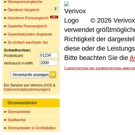
Strompreisvergleiche
Ökostrom Vergleich
Heizstrom Preisvergleich
© 2026 Verivox
Gewerbe Preisvergleich
verwendet größtmögliche 
Gewerbekunden-Angebote
Richtigkeit der dargeste
So einfach wechseln Sie
diese oder die Leistungs
Schnellrechner:
Postleitzahl:
Bitte beachten Sie die
A
Verbrauch in kWh:
Cookies
Verträge hier kündigen
Verträge widerruf
Ein Service von Verivox (
AGB
&
Datenschutzbestimmungen
).
Stromanbieter
Stromanbieter
Stadtwerke
Stromanbieter in Großstädten