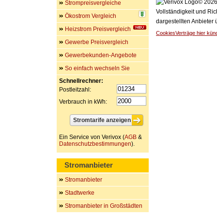
© 2026 
Strompreisvergleiche
Vollständigkeit und Ric
Ökostrom Vergleich
dargestellten Anbieter
Heizstrom Preisvergleich
Cookies
Verträge hier kün
Gewerbe Preisvergleich
Gewerbekunden-Angebote
So einfach wechseln Sie
Schnellrechner:
Postleitzahl:
Verbrauch in kWh:
Ein Service von Verivox (
AGB
&
Datenschutzbestimmungen
).
Stromanbieter
Stromanbieter
Stadtwerke
Stromanbieter in Großstädten