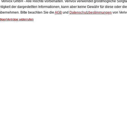
Verivox GmbH - Alle Rechte vorbehalten. Verivox verwendet größtmögliche Sorgfalt 
htigkeit der dargestellten Informationen, kann aber keine Gewähr für diese oder die
 übernehmen. Bitte beachten Sie die
AGB
und
Datenschutzbestimmungen
von Veriv
digen
Verträge widerrufen