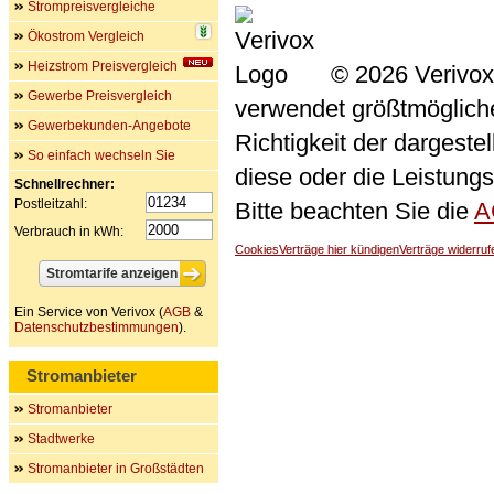
Strompreisvergleiche
Ökostrom Vergleich
Heizstrom Preisvergleich
© 2026 Verivox
Gewerbe Preisvergleich
verwendet größtmögliche 
Gewerbekunden-Angebote
Richtigkeit der dargeste
So einfach wechseln Sie
diese oder die Leistungs
Schnellrechner:
Postleitzahl:
Bitte beachten Sie die
A
Verbrauch in kWh:
Cookies
Verträge hier kündigen
Verträge widerruf
Ein Service von Verivox (
AGB
&
Datenschutzbestimmungen
).
Stromanbieter
Stromanbieter
Stadtwerke
Stromanbieter in Großstädten