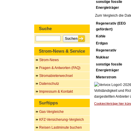
sonstige fossile
Energieträger
Zum Vergleich die Dat
Regenerativ (EEG
Suche
gefördert)
Kohle
Erdgas
Regenerativ
Strom-News & Service
Nuklear
Strom-News
sonstige fossile
Fragen & Antworten (FAQ)
Energieträger
Stromabieterwechsel
Mieterstrom
Datenschutz
© 2026 
Vollständigkeit und Ric
Impressum & Kontakt
dargestellten Anbieter
Surftipps
Cookies
Verträge hier kün
Gas-Vergleiche
KFZ-Versicherung-Vergleich
Reisen Lastminute buchen