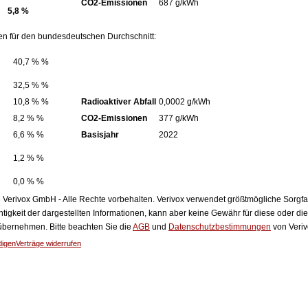
CO2-Emissionen
687 g/kWh
5,8 %
en für den bundesdeutschen Durchschnitt:
40,7 % %
32,5 % %
10,8 % %
Radioaktiver Abfall
0,0002 g/kWh
8,2 % %
CO2-Emissionen
377 g/kWh
6,6 % %
Basisjahr
2022
1,2 % %
0,0 % %
Verivox GmbH - Alle Rechte vorbehalten. Verivox verwendet größtmögliche Sorgfalt 
htigkeit der dargestellten Informationen, kann aber keine Gewähr für diese oder die
 übernehmen. Bitte beachten Sie die
AGB
und
Datenschutzbestimmungen
von Veriv
digen
Verträge widerrufen