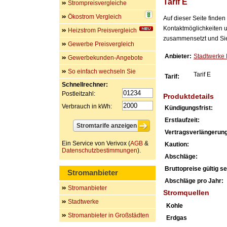
Tarif E
Strompreisvergleiche
Ökostrom Vergleich
Auf dieser Seite finde
Kontaktmöglichkeiten u
Heizstrom Preisvergleich
zusammensetzt und Sie 
Gewerbe Preisvergleich
Anbieter:
Stadtwerke
Gewerbekunden-Angebote
So einfach wechseln Sie
Tarif E
Tarif:
Schnellrechner:
Postleitzahl:
Produktdetails
Verbrauch in kWh:
Kündigungsfrist:
Erstlaufzeit:
Vertragsverlängerung
Ein Service von Verivox (
AGB
&
Kaution:
Datenschutzbestimmungen
).
Abschläge:
Bruttopreise gültig sei
Stromanbieter
Abschläge pro Jahr:
Stromanbieter
Stromquellen
Stadtwerke
Kohle
Stromanbieter in Großstädten
Erdgas