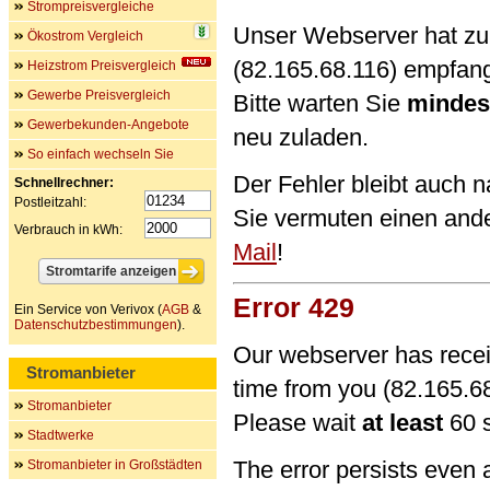
Strompreisvergleiche
Unser Webserver hat zu 
Ökostrom Vergleich
(82.165.68.116) empfan
Heizstrom Preisvergleich
Gewerbe Preisvergleich
Bitte warten Sie
mindes
Gewerbekunden-Angebote
neu zuladen.
So einfach wechseln Sie
Der Fehler bleibt auch 
Schnellrechner:
Postleitzahl:
Sie vermuten einen and
Verbrauch in kWh:
Mail
!
Error 429
Ein Service von Verivox (
AGB
&
Datenschutzbestimmungen
).
Our webserver has recei
Stromanbieter
time from you (82.165.68
Stromanbieter
Please wait
at least
60 s
Stadtwerke
The error persists even 
Stromanbieter in Großstädten