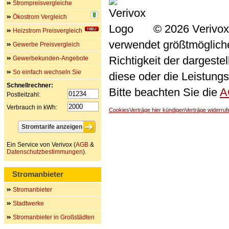
Strompreisvergleiche
Ökostrom Vergleich
© 2026 Verivox
Heizstrom Preisvergleich
verwendet größtmögliche 
Gewerbe Preisvergleich
Richtigkeit der dargeste
Gewerbekunden-Angebote
So einfach wechseln Sie
diese oder die Leistungs
Schnellrechner:
Bitte beachten Sie die
A
Postleitzahl:
Verbrauch in kWh:
Cookies
Verträge hier kündigen
Verträge widerruf
Ein Service von Verivox (
AGB
&
Datenschutzbestimmungen
).
Stromanbieter
Stromanbieter
Stadtwerke
Stromanbieter in Großstädten