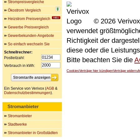
Strompreisvergleiche
Ökostrom Vergleich
Heizstrom Preisvergleich
© 2026 Verivox
Gewerbe Preisvergleich
verwendet größtmögliche 
Gewerbekunden-Angebote
Richtigkeit der dargeste
So einfach wechseln Sie
diese oder die Leistungs
Schnellrechner:
Postleitzahl:
Bitte beachten Sie die
A
Verbrauch in kWh:
Cookies
Verträge hier kündigen
Verträge widerruf
Ein Service von Verivox (
AGB
&
Datenschutzbestimmungen
).
Stromanbieter
Stromanbieter
Stadtwerke
Stromanbieter in Großstädten