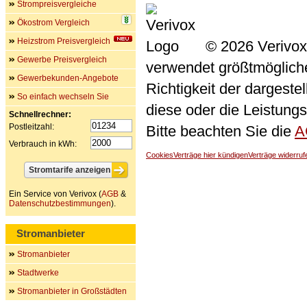
Strompreisvergleiche
Ökostrom Vergleich
Heizstrom Preisvergleich
© 2026 Verivox
Gewerbe Preisvergleich
verwendet größtmögliche 
Gewerbekunden-Angebote
Richtigkeit der dargeste
So einfach wechseln Sie
diese oder die Leistungs
Schnellrechner:
Postleitzahl:
Bitte beachten Sie die
A
Verbrauch in kWh:
Cookies
Verträge hier kündigen
Verträge widerruf
Ein Service von Verivox (
AGB
&
Datenschutzbestimmungen
).
Stromanbieter
Stromanbieter
Stadtwerke
Stromanbieter in Großstädten