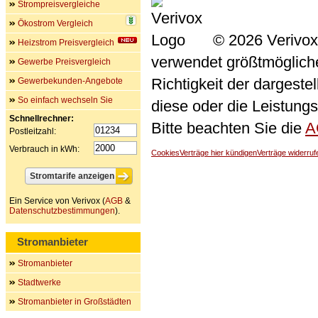
Strompreisvergleiche
Ökostrom Vergleich
© 2026 Verivox
Heizstrom Preisvergleich
verwendet größtmögliche 
Gewerbe Preisvergleich
Richtigkeit der dargeste
Gewerbekunden-Angebote
So einfach wechseln Sie
diese oder die Leistungs
Schnellrechner:
Bitte beachten Sie die
A
Postleitzahl:
Verbrauch in kWh:
Cookies
Verträge hier kündigen
Verträge widerruf
Ein Service von Verivox (
AGB
&
Datenschutzbestimmungen
).
Stromanbieter
Stromanbieter
Stadtwerke
Stromanbieter in Großstädten