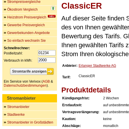
Strompreisvergleiche
ClassicER
Ökostrom Vergleich
Auf dieser Seite finden
Heizstrom Preisvergleich
Gewerbe Preisvergleich
des von Ihnen gewählten
Gewerbekunden-Angebote
Bewertung des Tarifs. Gl
So einfach wechseln Sie
Ihnen gewählten Tarifs 
Schnellrechner:
Strom Ihren ökologische
Postleitzahl:
Verbrauch in kWh:
Anbieter:
Erlanger Stadtwerke AG
ClassicER
Tarif:
Ein Service von Verivox (
AGB
&
Datenschutzbestimmungen
).
Produktdetails
Stromanbieter
Kündigungsfrist:
2 Wochen
Erstlaufzeit:
auf unbestimmte
Stromanbieter
Vertragsverlängerung:
auf unbestimmte
Stadtwerke
Kaution:
keine
Stromanbieter in Großstädten
Abschläge:
monatlich