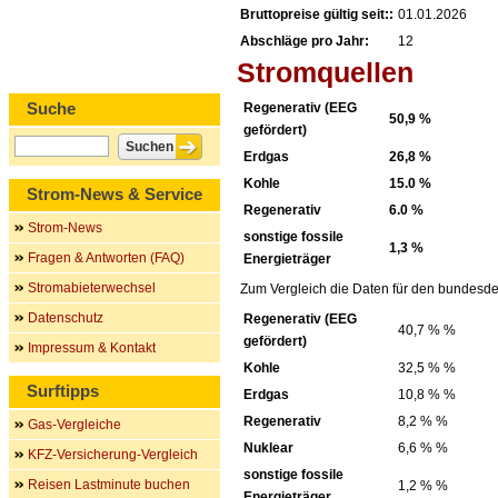
Bruttopreise gültig seit::
01.01.2026
Abschläge pro Jahr:
12
Stromquellen
Suche
Regenerativ (EEG
50,9 %
gefördert)
Erdgas
26,8 %
Kohle
15.0 %
Strom-News & Service
Regenerativ
6.0 %
Strom-News
sonstige fossile
1,3 %
Fragen & Antworten (FAQ)
Energieträger
Stromabieterwechsel
Zum Vergleich die Daten für den bundesde
Datenschutz
Regenerativ (EEG
40,7 % %
gefördert)
Impressum & Kontakt
Kohle
32,5 % %
Surftipps
Erdgas
10,8 % %
Regenerativ
8,2 % %
Gas-Vergleiche
Nuklear
6,6 % %
KFZ-Versicherung-Vergleich
sonstige fossile
Reisen Lastminute buchen
1,2 % %
Energieträger