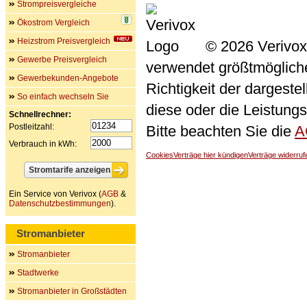
Strompreisvergleiche
Ökostrom Vergleich
Heizstrom Preisvergleich
© 2026 Verivox
Gewerbe Preisvergleich
verwendet größtmögliche 
Gewerbekunden-Angebote
Richtigkeit der dargeste
So einfach wechseln Sie
diese oder die Leistungs
Schnellrechner:
Postleitzahl:
Bitte beachten Sie die
A
Verbrauch in kWh:
Cookies
Verträge hier kündigen
Verträge widerruf
Ein Service von Verivox (
AGB
&
Datenschutzbestimmungen
).
Stromanbieter
Stromanbieter
Stadtwerke
Stromanbieter in Großstädten