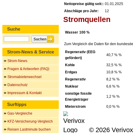
Nettopreise gültig seit::
01.01.2025
Abschläge pro Jahr:
12
Stromquellen
Suche
Wasser
100 %
Zum Vergleich die Daten für den bundesde
Strom-News & Service
Regenerativ (EEG
40,7 % %
gefördert)
Strom-News
Kohle
32,5 % %
Fragen & Antworten (FAQ)
Erdgas
10,8 % %
Stromabieterwechsel
Regenerativ
8,2 % %
Datenschutz
Nuklear
6,6 % %
Impressum & Kontakt
sonstige fossile
1,2 % %
Energieträger
Surftipps
Mieterstrom
0,0 % %
Gas-Vergleiche
KFZ-Versicherung-Vergleich
© 2026 Verivox
Reisen Lastminute buchen