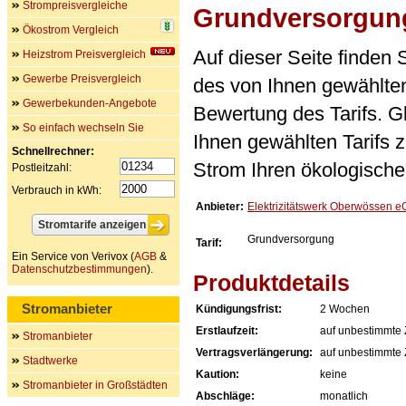
Strompreisvergleiche
Grundversorgun
Ökostrom Vergleich
Auf dieser Seite finden
Heizstrom Preisvergleich
Gewerbe Preisvergleich
des von Ihnen gewählten
Gewerbekunden-Angebote
Bewertung des Tarifs. Gl
So einfach wechseln Sie
Ihnen gewählten Tarifs 
Schnellrechner:
Strom Ihren ökologische
Postleitzahl:
Verbrauch in kWh:
Anbieter:
Elektrizitätswerk Oberwössen e
Grundversorgung
Tarif:
Ein Service von Verivox (
AGB
&
Datenschutzbestimmungen
).
Produktdetails
Stromanbieter
Kündigungsfrist:
2 Wochen
Erstlaufzeit:
auf unbestimmte 
Stromanbieter
Vertragsverlängerung:
auf unbestimmte 
Stadtwerke
Kaution:
keine
Stromanbieter in Großstädten
Abschläge:
monatlich