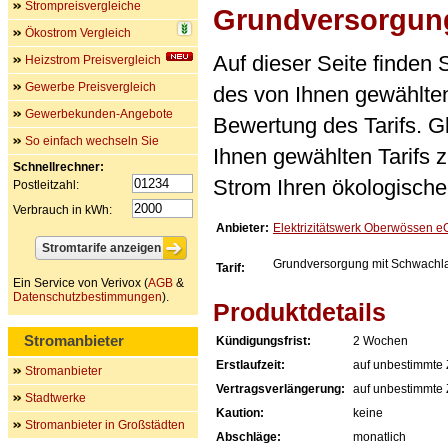
Strompreisvergleiche
Grundversorgung
Ökostrom Vergleich
Auf dieser Seite finden
Heizstrom Preisvergleich
Gewerbe Preisvergleich
des von Ihnen gewählten
Gewerbekunden-Angebote
Bewertung des Tarifs. Gl
So einfach wechseln Sie
Ihnen gewählten Tarifs 
Schnellrechner:
Strom Ihren ökologische
Postleitzahl:
Verbrauch in kWh:
Anbieter:
Elektrizitätswerk Oberwössen e
Grundversorgung mit Schwachla
Tarif:
Ein Service von Verivox (
AGB
&
Datenschutzbestimmungen
).
Produktdetails
Stromanbieter
Kündigungsfrist:
2 Wochen
Erstlaufzeit:
auf unbestimmte 
Stromanbieter
Vertragsverlängerung:
auf unbestimmte 
Stadtwerke
Kaution:
keine
Stromanbieter in Großstädten
Abschläge:
monatlich