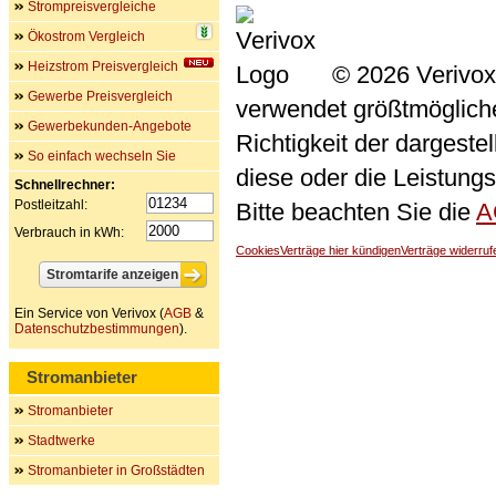
Strompreisvergleiche
Ökostrom Vergleich
Heizstrom Preisvergleich
© 2026 Verivox
Gewerbe Preisvergleich
verwendet größtmögliche 
Gewerbekunden-Angebote
Richtigkeit der dargeste
So einfach wechseln Sie
diese oder die Leistungs
Schnellrechner:
Postleitzahl:
Bitte beachten Sie die
A
Verbrauch in kWh:
Cookies
Verträge hier kündigen
Verträge widerruf
Ein Service von Verivox (
AGB
&
Datenschutzbestimmungen
).
Stromanbieter
Stromanbieter
Stadtwerke
Stromanbieter in Großstädten