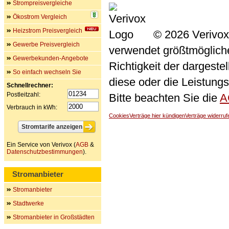
Strompreisvergleiche
Ökostrom Vergleich
Heizstrom Preisvergleich
© 2026 Verivox
Gewerbe Preisvergleich
verwendet größtmögliche 
Gewerbekunden-Angebote
Richtigkeit der dargeste
So einfach wechseln Sie
diese oder die Leistungs
Schnellrechner:
Postleitzahl:
Bitte beachten Sie die
A
Verbrauch in kWh:
Cookies
Verträge hier kündigen
Verträge widerruf
Ein Service von Verivox (
AGB
&
Datenschutzbestimmungen
).
Stromanbieter
Stromanbieter
Stadtwerke
Stromanbieter in Großstädten