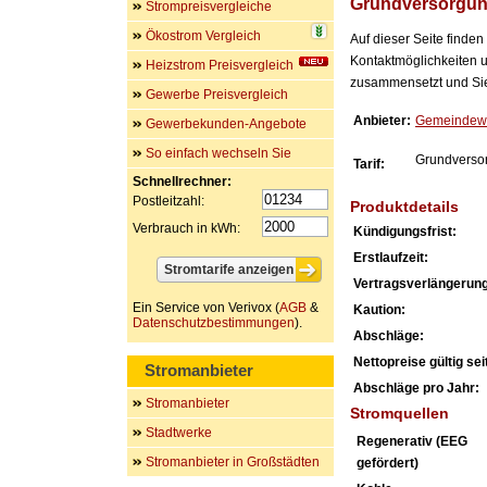
Grundversorgu
Strompreisvergleiche
Ökostrom Vergleich
Auf dieser Seite finde
Kontaktmöglichkeiten u
Heizstrom Preisvergleich
zusammensetzt und Sie 
Gewerbe Preisvergleich
Anbieter:
Gemeindewe
Gewerbekunden-Angebote
So einfach wechseln Sie
Grundverso
Tarif:
Schnellrechner:
Postleitzahl:
Produktdetails
Verbrauch in kWh:
Kündigungsfrist:
Erstlaufzeit:
Vertragsverlängerung
Ein Service von Verivox (
AGB
&
Kaution:
Datenschutzbestimmungen
).
Abschläge:
Nettopreise gültig seit
Stromanbieter
Abschläge pro Jahr:
Stromanbieter
Stromquellen
Stadtwerke
Regenerativ (EEG
Stromanbieter in Großstädten
gefördert)