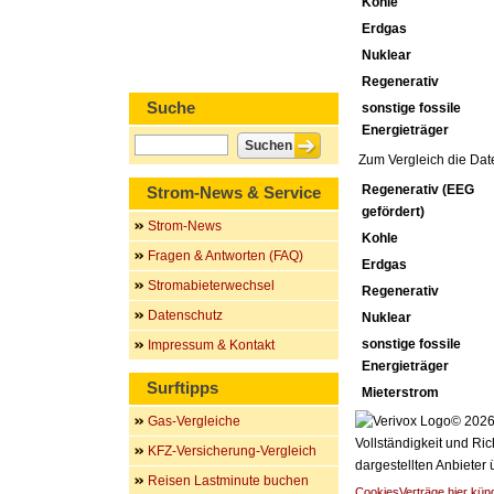
Kohle
Erdgas
Nuklear
Regenerativ
Suche
sonstige fossile
Energieträger
Zum Vergleich die Dat
Regenerativ (EEG
Strom-News & Service
gefördert)
Strom-News
Kohle
Fragen & Antworten (FAQ)
Erdgas
Stromabieterwechsel
Regenerativ
Datenschutz
Nuklear
sonstige fossile
Impressum & Kontakt
Energieträger
Surftipps
Mieterstrom
Gas-Vergleiche
© 2026 
Vollständigkeit und Ric
KFZ-Versicherung-Vergleich
dargestellten Anbieter
Reisen Lastminute buchen
Cookies
Verträge hier kün