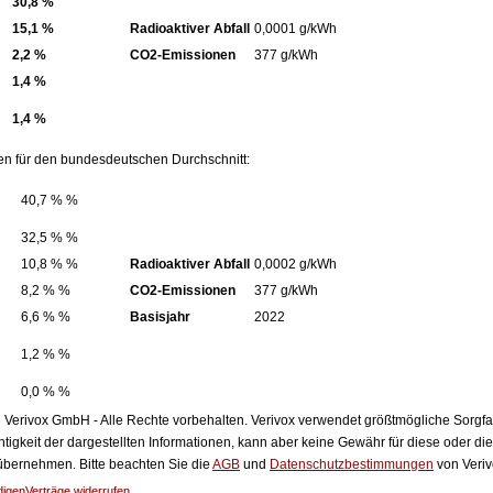
30,8 %
15,1 %
Radioaktiver Abfall
0,0001 g/kWh
2,2 %
CO2-Emissionen
377 g/kWh
1,4 %
1,4 %
en für den bundesdeutschen Durchschnitt:
40,7 % %
32,5 % %
10,8 % %
Radioaktiver Abfall
0,0002 g/kWh
8,2 % %
CO2-Emissionen
377 g/kWh
6,6 % %
Basisjahr
2022
1,2 % %
0,0 % %
Verivox GmbH - Alle Rechte vorbehalten. Verivox verwendet größtmögliche Sorgfalt 
htigkeit der dargestellten Informationen, kann aber keine Gewähr für diese oder die
 übernehmen. Bitte beachten Sie die
AGB
und
Datenschutzbestimmungen
von Veriv
digen
Verträge widerrufen