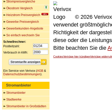
Strompreisvergleiche
Ökostrom Vergleich
Heizstrom Preisvergleich
© 2026 Verivox
Gewerbe Preisvergleich
verwendet größtmögliche 
Gewerbekunden-Angebote
Richtigkeit der dargeste
So einfach wechseln Sie
diese oder die Leistungs
Schnellrechner:
Postleitzahl:
Bitte beachten Sie die
A
Verbrauch in kWh:
Cookies
Verträge hier kündigen
Verträge widerruf
Ein Service von Verivox (
AGB
&
Datenschutzbestimmungen
).
Stromanbieter
Stromanbieter
Stadtwerke
Stromanbieter in Großstädten