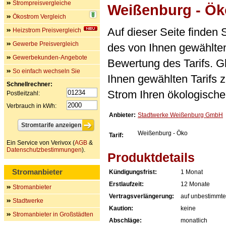
Strompreisvergleiche
Weißenburg - Ök
Ökostrom Vergleich
Auf dieser Seite finden
Heizstrom Preisvergleich
Gewerbe Preisvergleich
des von Ihnen gewählten
Gewerbekunden-Angebote
Bewertung des Tarifs. Gl
So einfach wechseln Sie
Ihnen gewählten Tarifs 
Schnellrechner:
Strom Ihren ökologische
Postleitzahl:
Verbrauch in kWh:
Anbieter:
Stadtwerke Weißenburg GmbH
Weißenburg - Öko
Tarif:
Ein Service von Verivox (
AGB
&
Datenschutzbestimmungen
).
Produktdetails
Stromanbieter
Kündigungsfrist:
1 Monat
Erstlaufzeit:
12 Monate
Stromanbieter
Vertragsverlängerung:
auf unbestimmte
Stadtwerke
Kaution:
keine
Stromanbieter in Großstädten
Abschläge:
monatlich