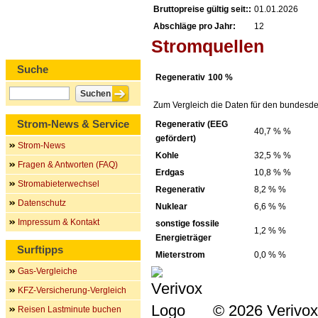
Bruttopreise gültig seit::
01.01.2026
Abschläge pro Jahr:
12
Stromquellen
Suche
Regenerativ
100 %
Zum Vergleich die Daten für den bundesde
Strom-News & Service
Regenerativ (EEG
40,7 % %
gefördert)
Strom-News
Kohle
32,5 % %
Fragen & Antworten (FAQ)
Erdgas
10,8 % %
Stromabieterwechsel
Regenerativ
8,2 % %
Datenschutz
Nuklear
6,6 % %
Impressum & Kontakt
sonstige fossile
1,2 % %
Energieträger
Surftipps
Mieterstrom
0,0 % %
Gas-Vergleiche
KFZ-Versicherung-Vergleich
© 2026 Verivox
Reisen Lastminute buchen