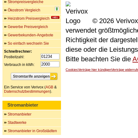
Strompreisvergleiche
Ökostrom Vergleich
Heizstrom Preisvergleich
© 2026 Verivox
Gewerbe Preisvergleich
verwendet größtmögliche 
Gewerbekunden-Angebote
Richtigkeit der dargeste
So einfach wechseln Sie
diese oder die Leistungs
Schnellrechner:
Postleitzahl:
Bitte beachten Sie die
A
Verbrauch in kWh:
Cookies
Verträge hier kündigen
Verträge widerruf
Ein Service von Verivox (
AGB
&
Datenschutzbestimmungen
).
Stromanbieter
Stromanbieter
Stadtwerke
Stromanbieter in Großstädten