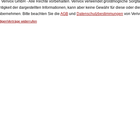
Verivox GmbH - Alle Rechte vorbehalten. Verivox verwendet größtmögliche Sorgfalt 
htigkeit der dargestellten Informationen, kann aber keine Gewähr für diese oder die
 übernehmen. Bitte beachten Sie die
AGB
und
Datenschutzbestimmungen
von Veriv
digen
Verträge widerrufen