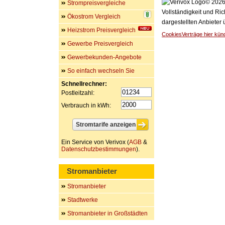
© 2026 
Strompreisvergleiche
Vollständigkeit und Ric
Ökostrom Vergleich
dargestellten Anbieter
Heizstrom Preisvergleich
Cookies
Verträge hier kün
Gewerbe Preisvergleich
Gewerbekunden-Angebote
So einfach wechseln Sie
Schnellrechner:
Postleitzahl:
Verbrauch in kWh:
Ein Service von Verivox (
AGB
&
Datenschutzbestimmungen
).
Stromanbieter
Stromanbieter
Stadtwerke
Stromanbieter in Großstädten