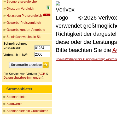
Strompreisvergleiche
Ökostrom Vergleich
Heizstrom Preisvergleich
© 2026 Verivox
Gewerbe Preisvergleich
verwendet größtmögliche 
Gewerbekunden-Angebote
Richtigkeit der dargeste
So einfach wechseln Sie
diese oder die Leistungs
Schnellrechner:
Postleitzahl:
Bitte beachten Sie die
A
Verbrauch in kWh:
Cookies
Verträge hier kündigen
Verträge widerruf
Ein Service von Verivox (
AGB
&
Datenschutzbestimmungen
).
Stromanbieter
Stromanbieter
Stadtwerke
Stromanbieter in Großstädten