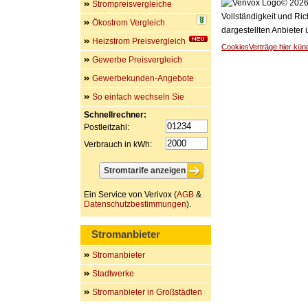
© 2026 
Strompreisvergleiche
Vollständigkeit und Ric
Ökostrom Vergleich
dargestellten Anbieter
Heizstrom Preisvergleich
Cookies
Verträge hier kün
Gewerbe Preisvergleich
Gewerbekunden-Angebote
So einfach wechseln Sie
Schnellrechner:
Postleitzahl:
Verbrauch in kWh:
Ein Service von Verivox (
AGB
&
Datenschutzbestimmungen
).
Stromanbieter
Stromanbieter
Stadtwerke
Stromanbieter in Großstädten