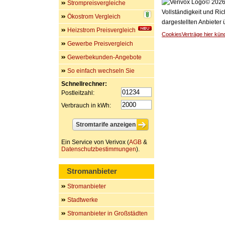
© 2026 
Strompreisvergleiche
Vollständigkeit und Ric
Ökostrom Vergleich
dargestellten Anbieter
Heizstrom Preisvergleich
Cookies
Verträge hier kün
Gewerbe Preisvergleich
Gewerbekunden-Angebote
So einfach wechseln Sie
Schnellrechner:
Postleitzahl:
Verbrauch in kWh:
Ein Service von Verivox (
AGB
&
Datenschutzbestimmungen
).
Stromanbieter
Stromanbieter
Stadtwerke
Stromanbieter in Großstädten