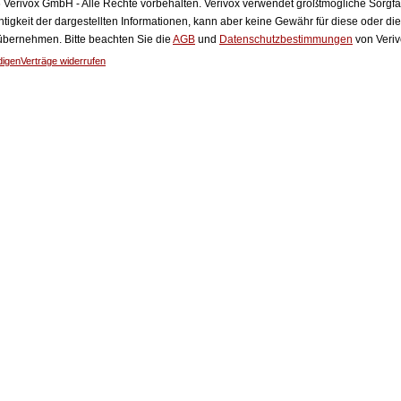
Verivox GmbH - Alle Rechte vorbehalten. Verivox verwendet größtmögliche Sorgfalt 
htigkeit der dargestellten Informationen, kann aber keine Gewähr für diese oder die
 übernehmen. Bitte beachten Sie die
AGB
und
Datenschutzbestimmungen
von Veriv
digen
Verträge widerrufen