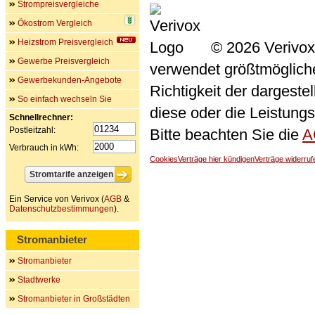
Strompreisvergleiche
Ökostrom Vergleich
Heizstrom Preisvergleich
© 2026 Verivox
Gewerbe Preisvergleich
verwendet größtmögliche 
Gewerbekunden-Angebote
Richtigkeit der dargeste
So einfach wechseln Sie
diese oder die Leistungs
Schnellrechner:
Postleitzahl:
Bitte beachten Sie die
A
Verbrauch in kWh:
Cookies
Verträge hier kündigen
Verträge widerruf
Ein Service von Verivox (
AGB
&
Datenschutzbestimmungen
).
Stromanbieter
Stromanbieter
Stadtwerke
Stromanbieter in Großstädten