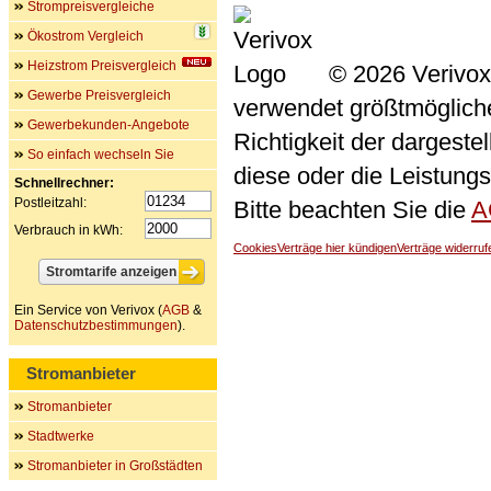
Strompreisvergleiche
Ökostrom Vergleich
Heizstrom Preisvergleich
© 2026 Verivox
Gewerbe Preisvergleich
verwendet größtmögliche 
Gewerbekunden-Angebote
Richtigkeit der dargeste
So einfach wechseln Sie
diese oder die Leistungs
Schnellrechner:
Postleitzahl:
Bitte beachten Sie die
A
Verbrauch in kWh:
Cookies
Verträge hier kündigen
Verträge widerruf
Ein Service von Verivox (
AGB
&
Datenschutzbestimmungen
).
Stromanbieter
Stromanbieter
Stadtwerke
Stromanbieter in Großstädten