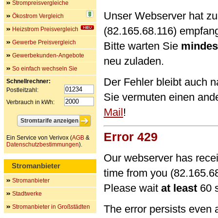
Strompreisvergleiche
Unser Webserver hat zu 
Ökostrom Vergleich
(82.165.68.116) empfan
Heizstrom Preisvergleich
Gewerbe Preisvergleich
Bitte warten Sie
mindes
Gewerbekunden-Angebote
neu zuladen.
So einfach wechseln Sie
Der Fehler bleibt auch 
Schnellrechner:
Postleitzahl:
Sie vermuten einen and
Verbrauch in kWh:
Mail
!
Error 429
Ein Service von Verivox (
AGB
&
Datenschutzbestimmungen
).
Our webserver has recei
Stromanbieter
time from you (82.165.68
Stromanbieter
Please wait
at least
60 s
Stadtwerke
The error persists even 
Stromanbieter in Großstädten