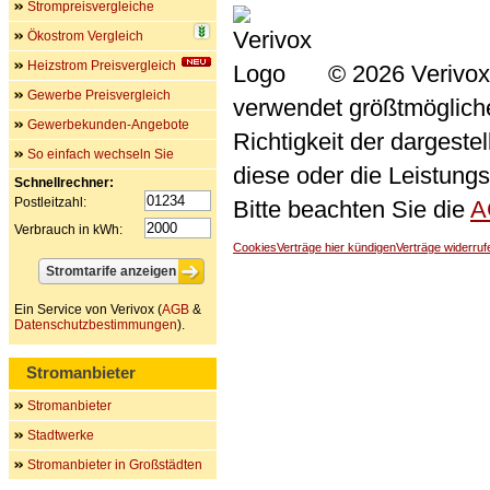
Strompreisvergleiche
Ökostrom Vergleich
Heizstrom Preisvergleich
© 2026 Verivox
Gewerbe Preisvergleich
verwendet größtmögliche 
Gewerbekunden-Angebote
Richtigkeit der dargeste
So einfach wechseln Sie
diese oder die Leistungs
Schnellrechner:
Postleitzahl:
Bitte beachten Sie die
A
Verbrauch in kWh:
Cookies
Verträge hier kündigen
Verträge widerruf
Ein Service von Verivox (
AGB
&
Datenschutzbestimmungen
).
Stromanbieter
Stromanbieter
Stadtwerke
Stromanbieter in Großstädten