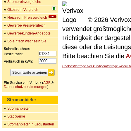
Strompreisvergleiche
Ökostrom Vergleich
Heizstrom Preisvergleich
© 2026 Verivox
Gewerbe Preisvergleich
verwendet größtmögliche 
Gewerbekunden-Angebote
Richtigkeit der dargeste
So einfach wechseln Sie
diese oder die Leistungs
Schnellrechner:
Postleitzahl:
Bitte beachten Sie die
A
Verbrauch in kWh:
Cookies
Verträge hier kündigen
Verträge widerruf
Ein Service von Verivox (
AGB
&
Datenschutzbestimmungen
).
Stromanbieter
Stromanbieter
Stadtwerke
Stromanbieter in Großstädten