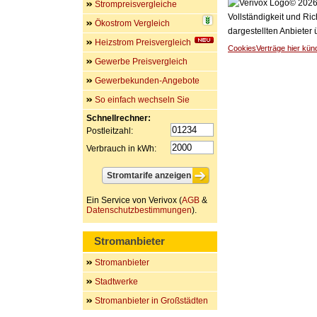
© 2026 
Strompreisvergleiche
Vollständigkeit und Ric
Ökostrom Vergleich
dargestellten Anbieter
Heizstrom Preisvergleich
Cookies
Verträge hier kün
Gewerbe Preisvergleich
Gewerbekunden-Angebote
So einfach wechseln Sie
Schnellrechner:
Postleitzahl:
Verbrauch in kWh:
Ein Service von Verivox (
AGB
&
Datenschutzbestimmungen
).
Stromanbieter
Stromanbieter
Stadtwerke
Stromanbieter in Großstädten