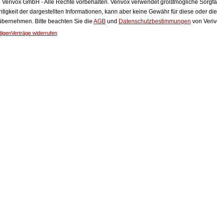
Verivox GmbH - Alle Rechte vorbehalten. Verivox verwendet größtmögliche Sorgfalt 
htigkeit der dargestellten Informationen, kann aber keine Gewähr für diese oder die
 übernehmen. Bitte beachten Sie die
AGB
und
Datenschutzbestimmungen
von Veriv
digen
Verträge widerrufen