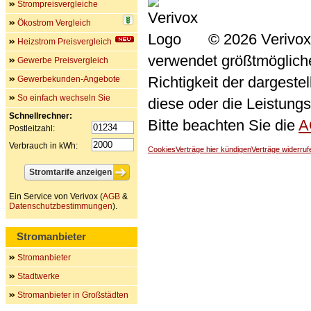
Strompreisvergleiche
Ökostrom Vergleich
© 2026 Verivox
Heizstrom Preisvergleich
verwendet größtmögliche 
Gewerbe Preisvergleich
Richtigkeit der dargeste
Gewerbekunden-Angebote
So einfach wechseln Sie
diese oder die Leistungs
Schnellrechner:
Bitte beachten Sie die
A
Postleitzahl:
Verbrauch in kWh:
Cookies
Verträge hier kündigen
Verträge widerruf
Ein Service von Verivox (
AGB
&
Datenschutzbestimmungen
).
Stromanbieter
Stromanbieter
Stadtwerke
Stromanbieter in Großstädten