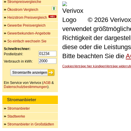
Strompreisvergleiche
Ökostrom Vergleich
Heizstrom Preisvergleich
© 2026 Verivox
Gewerbe Preisvergleich
verwendet größtmögliche 
Gewerbekunden-Angebote
Richtigkeit der dargeste
So einfach wechseln Sie
diese oder die Leistungs
Schnellrechner:
Postleitzahl:
Bitte beachten Sie die
A
Verbrauch in kWh:
Cookies
Verträge hier kündigen
Verträge widerruf
Ein Service von Verivox (
AGB
&
Datenschutzbestimmungen
).
Stromanbieter
Stromanbieter
Stadtwerke
Stromanbieter in Großstädten