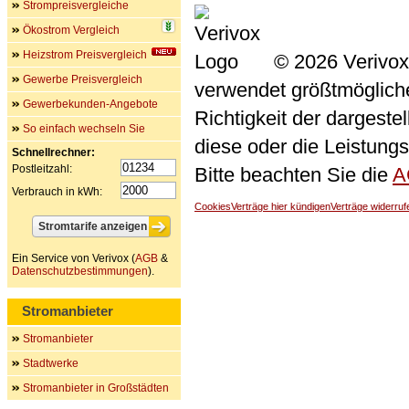
Strompreisvergleiche
Ökostrom Vergleich
Heizstrom Preisvergleich
© 2026 Verivox
Gewerbe Preisvergleich
verwendet größtmögliche 
Gewerbekunden-Angebote
Richtigkeit der dargeste
So einfach wechseln Sie
diese oder die Leistungs
Schnellrechner:
Postleitzahl:
Bitte beachten Sie die
A
Verbrauch in kWh:
Cookies
Verträge hier kündigen
Verträge widerruf
Ein Service von Verivox (
AGB
&
Datenschutzbestimmungen
).
Stromanbieter
Stromanbieter
Stadtwerke
Stromanbieter in Großstädten