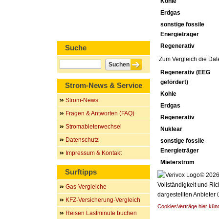
Kohle
Erdgas
sonstige fossile
Energieträger
Regenerativ
Suche
Zum Vergleich die Dat
Regenerativ (EEG
gefördert)
Strom-News & Service
Kohle
Strom-News
Erdgas
Fragen & Antworten (FAQ)
Regenerativ
Stromabieterwechsel
Nuklear
Datenschutz
sonstige fossile
Energieträger
Impressum & Kontakt
Mieterstrom
Surftipps
© 2026 
Vollständigkeit und Ric
Gas-Vergleiche
dargestellten Anbieter
KFZ-Versicherung-Vergleich
Cookies
Verträge hier kün
Reisen Lastminute buchen