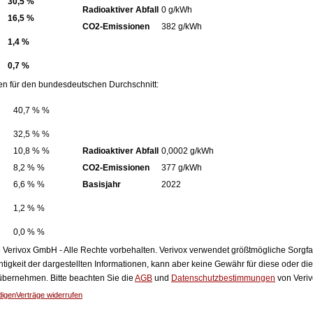
30,5 %
Radioaktiver Abfall
0 g/kWh
16,5 %
CO2-Emissionen
382 g/kWh
1,4 %
0,7 %
en für den bundesdeutschen Durchschnitt:
40,7 % %
32,5 % %
10,8 % %
Radioaktiver Abfall
0,0002 g/kWh
8,2 % %
CO2-Emissionen
377 g/kWh
6,6 % %
Basisjahr
2022
1,2 % %
0,0 % %
Verivox GmbH - Alle Rechte vorbehalten. Verivox verwendet größtmögliche Sorgfalt 
htigkeit der dargestellten Informationen, kann aber keine Gewähr für diese oder die
 übernehmen. Bitte beachten Sie die
AGB
und
Datenschutzbestimmungen
von Veriv
digen
Verträge widerrufen