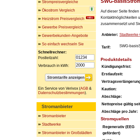
SWG-basisStro
Strompreisvergleiche
Ökostrom Vergleich
Auf dieser Seite finde
Kontaktmöglichkeiten u
Heizstrom Preisvergleich
zusammensetzt und Sie 
Gewerbe Preisvergleich
Anbieter:
Stadtwerke
Gewerbekunden-Angebote
So einfach wechseln Sie
SWG-basisS
Tarif:
Schnellrechner:
Postleitzahl:
Produktdetails
Verbrauch in kWh:
Kündigungsfrist:
Erstlaufzeit:
Vertragsverlängerung
Ein Service von Verivox (
AGB
&
Kaution:
Datenschutzbestimmungen
).
Abschläge:
Nettopreise gültig seit
Stromanbieter
Abschläge pro Jahr:
Stromanbieter
Stromquellen
Stadtwerke
Regenerativ (EEG
Stromanbieter in Großstädten
gefördert)