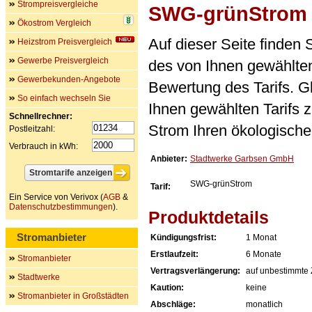
Strompreisvergleiche
SWG-grünStrom
Ökostrom Vergleich
Auf dieser Seite finden
Heizstrom Preisvergleich
Gewerbe Preisvergleich
des von Ihnen gewählten
Gewerbekunden-Angebote
Bewertung des Tarifs. Gl
So einfach wechseln Sie
Ihnen gewählten Tarifs 
Schnellrechner:
Strom Ihren ökologische
Postleitzahl:
Verbrauch in kWh:
Anbieter:
Stadtwerke Garbsen GmbH
SWG-grünStrom
Tarif:
Ein Service von Verivox (
AGB
&
Datenschutzbestimmungen
).
Produktdetails
Stromanbieter
Kündigungsfrist:
1 Monat
Erstlaufzeit:
6 Monate
Stromanbieter
Vertragsverlängerung:
auf unbestimmte 
Stadtwerke
Kaution:
keine
Stromanbieter in Großstädten
Abschläge:
monatlich