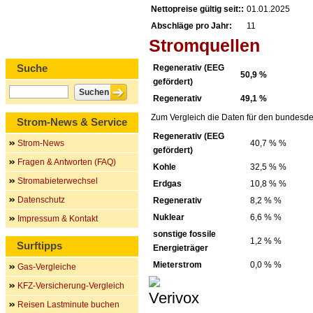
Nettopreise gültig seit::
01.01.2025
Abschläge pro Jahr:
11
Stromquellen
Suche
Regenerativ (EEG
50,9 %
gefördert)
Regenerativ
49,1 %
Zum Vergleich die Daten für den bundesde
Strom-News & Service
Regenerativ (EEG
Strom-News
40,7 % %
gefördert)
Fragen & Antworten (FAQ)
Kohle
32,5 % %
Stromabieterwechsel
Erdgas
10,8 % %
Datenschutz
Regenerativ
8,2 % %
Nuklear
6,6 % %
Impressum & Kontakt
sonstige fossile
1,2 % %
Surftipps
Energieträger
Mieterstrom
0,0 % %
Gas-Vergleiche
KFZ-Versicherung-Vergleich
Reisen Lastminute buchen