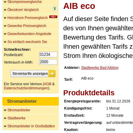
Strompreisvergleiche
AIB eco
Ökostrom Vergleich
Auf dieser Seite finden
Heizstrom Preisvergleich
Gewerbe Preisvergleich
des von Ihnen gewählten
Gewerbekunden-Angebote
Bewertung des Tarifs. Gl
So einfach wechseln Sie
Ihnen gewählten Tarifs 
Schnellrechner:
Strom Ihren ökologische
Postleitzahl:
Verbrauch in kWh:
Anbieter:
Stadtwerke Bad Aibling
AIB eco
Tarif:
Ein Service von Verivox (
AGB
&
Datenschutzbestimmungen
).
Produktdetails
Stromanbieter
Energiepreisgarantie:
bis 31.12.2026
Kündigungsfrist:
1 Monat
Stromanbieter
Erstlaufzeit:
12 Monate
Stadtwerke
Vertragsverlängerung:
auf unbestimmte
Stromanbieter in Großstädten
Kaution:
keine