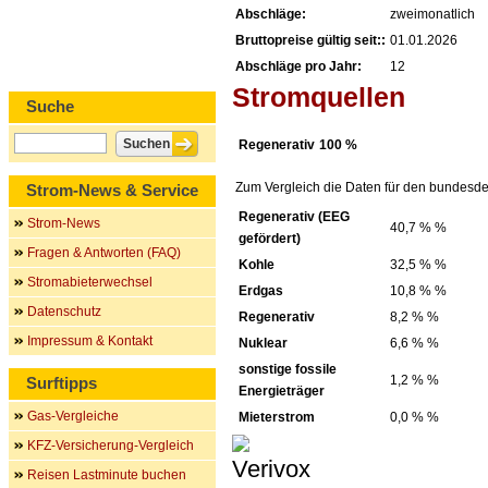
Abschläge:
zweimonatlich
Bruttopreise gültig seit::
01.01.2026
Abschläge pro Jahr:
12
Stromquellen
Suche
Regenerativ
100 %
Zum Vergleich die Daten für den bundesde
Strom-News & Service
Regenerativ (EEG
Strom-News
40,7 % %
gefördert)
Fragen & Antworten (FAQ)
Kohle
32,5 % %
Stromabieterwechsel
Erdgas
10,8 % %
Datenschutz
Regenerativ
8,2 % %
Impressum & Kontakt
Nuklear
6,6 % %
sonstige fossile
1,2 % %
Surftipps
Energieträger
Gas-Vergleiche
Mieterstrom
0,0 % %
KFZ-Versicherung-Vergleich
Reisen Lastminute buchen