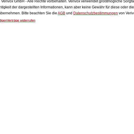
Verivox GmbH - Alle Rechte vorbehalten. Verivox verwendet größtmögliche Sorgfalt 
htigkeit der dargestellten Informationen, kann aber keine Gewähr für diese oder die
 übernehmen. Bitte beachten Sie die
AGB
und
Datenschutzbestimmungen
von Veriv
digen
Verträge widerrufen