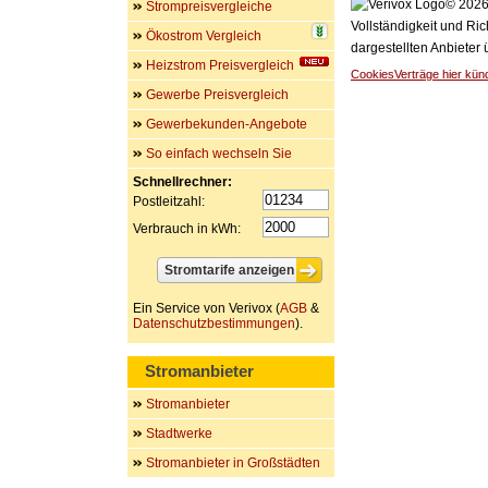
© 2026 
Strompreisvergleiche
Vollständigkeit und Ric
Ökostrom Vergleich
dargestellten Anbieter
Heizstrom Preisvergleich
Cookies
Verträge hier kün
Gewerbe Preisvergleich
Gewerbekunden-Angebote
So einfach wechseln Sie
Schnellrechner:
Postleitzahl:
Verbrauch in kWh:
Ein Service von Verivox (
AGB
&
Datenschutzbestimmungen
).
Stromanbieter
Stromanbieter
Stadtwerke
Stromanbieter in Großstädten