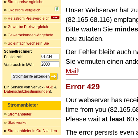
Strompreisvergleiche
Unser Webserver hat zu 
Ökostrom Vergleich
(82.165.68.116) empfan
Heizstrom Preisvergleich
Gewerbe Preisvergleich
Bitte warten Sie
mindes
Gewerbekunden-Angebote
neu zuladen.
So einfach wechseln Sie
Der Fehler bleibt auch 
Schnellrechner:
Postleitzahl:
Sie vermuten einen and
Verbrauch in kWh:
Mail
!
Error 429
Ein Service von Verivox (
AGB
&
Datenschutzbestimmungen
).
Our webserver has recei
Stromanbieter
time from you (82.165.68
Stromanbieter
Please wait
at least
60 s
Stadtwerke
The error persists even 
Stromanbieter in Großstädten