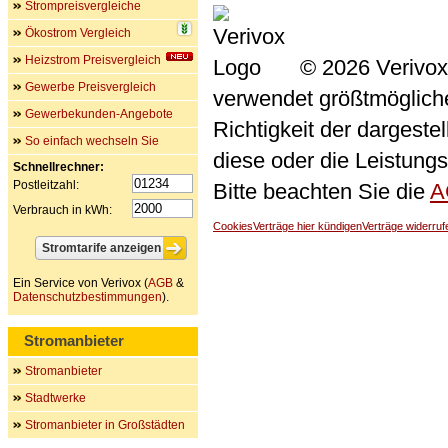
Strompreisvergleiche
Ökostrom Vergleich
Heizstrom Preisvergleich
© 2026 Verivox
Gewerbe Preisvergleich
verwendet größtmögliche 
Gewerbekunden-Angebote
Richtigkeit der dargeste
So einfach wechseln Sie
diese oder die Leistungs
Schnellrechner:
Postleitzahl:
Bitte beachten Sie die
A
Verbrauch in kWh:
Cookies
Verträge hier kündigen
Verträge widerruf
Ein Service von Verivox (
AGB
&
Datenschutzbestimmungen
).
Stromanbieter
Stromanbieter
Stadtwerke
Stromanbieter in Großstädten